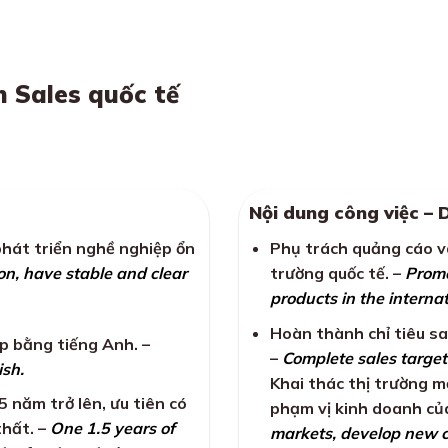
n Sales quốc tế
Nội dung công việc – 
phát triển nghề nghiệp ổn
Phụ trách quảng cáo v
on, have stable and clear
trường quốc tế. –
Promo
products in the interna
Hoàn thành chỉ tiêu sa
ếp bằng tiếng Anh. –
–
Complete sales target
ish.
Khai thác thị trường m
5 năm trở lên, ưu tiên có
phạm vị kinh doanh củ
thất. –
One 1.5 years of
markets, develop new c