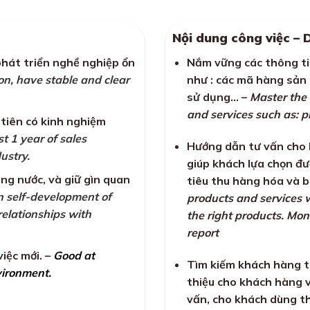
Nội dung công việc – 
phát triển nghề nghiệp ổn
Nắm vững các thông ti
on, have stable and clear
như : các mã hàng sản 
sử dụng… –
Master the
and services such as: p
 tiên có kinh nghiệm
st 1 year of sales
Hướng dẫn tư vấn cho k
ustry.
giúp khách lựa chọn đư
ng nước, và giữ gìn quan
tiêu thu hàng hóa và 
in self-development of
products and services 
elationships with
the right products. Mo
report
việc mới. –
Good at
Tìm kiếm khách hàng tiê
vironment.
thiệu cho khách hàng 
vấn, cho khách dùng th