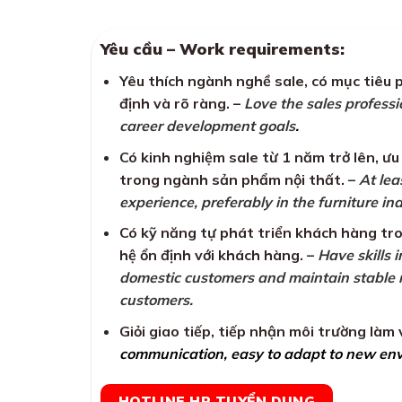
Yêu cầu – Work requirements:
Yêu thích ngành nghề sale, có mục tiêu 
định và rõ ràng. –
Love the sales professi
career development goals
.
Có kinh nghiệm sale từ 1 năm trở lên, ưu
trong ngành sản phẩm nội thất. –
At lea
experience, preferably in the furniture ind
Có kỹ năng tự phát triển khách hàng tro
hệ ổn định với khách hàng. –
Have skills 
domestic customers and maintain stable r
customers.
Giỏi giao tiếp, tiếp nhận môi trường làm 
communication, easy to adapt to new en
HOTLINE HR TUYỂN DỤNG