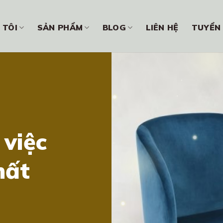
 TÔI
SẢN PHẨM
BLOG
LIÊN HỆ
TUYỂN
 việc
hất