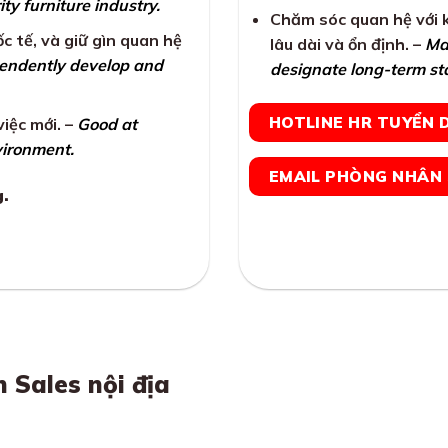
ity furniture industry.
Chăm sóc quan hệ với k
c tế, và giữ gìn quan hệ
lâu dài và ổn định. –
Mai
pendently develop and
designate long-term st
HOTLINE HR TUYỂN 
việc mới. –
Good at
vironment.
EMAIL PHÒNG NHÂN
g.
n Sales nội địa