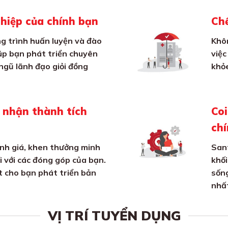
ghiệp của chính bạn
Chế
g trình huấn luyện và đào
Khôn
úp bạn phát triển chuyên
việc
ngũ lãnh đạo giỏi đồng
khỏe
i nhận thành tích
Coi
ch
nh giá, khen thưởng minh
Sant
 với các đóng góp của bạn.
khối
t cho bạn phát triển bản
sống
nhất
VỊ TRÍ TUYỂN DỤNG