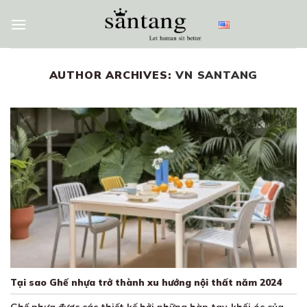
Skip
to
content
AUTHOR ARCHIVES:
VN SANTANG
Tại sao Ghế nhựa trở thành xu hướng nội thất năm 2024
Ghế nhựa được các thiết kế bởi những bàn tay, khối óc của