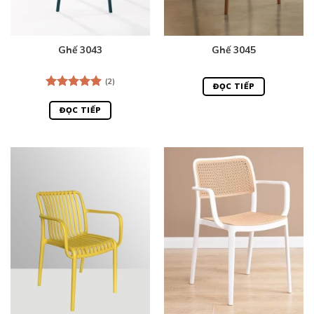
Ghế 3043
Ghế 3045
(2)
ĐỌC TIẾP
Được xếp
hạng
5.00
ĐỌC TIẾP
5 sao