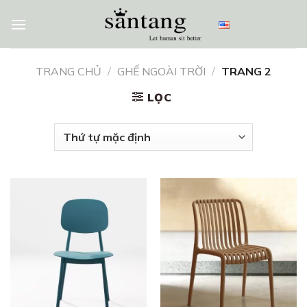
Skip
to
content
TRANG CHỦ
/
GHẾ NGOÀI TRỜI
/
TRANG 2
LỌC