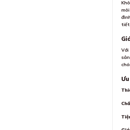
Khô
môi
đìn
tiế
Gi
Với
sản
chó
Ưu
Thi
Chấ
Tiệ
Giá