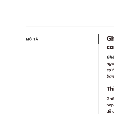
Gh
MÔ TẢ
ca
Ghế
ngo
sự 
bạn
Th
Ghế
hợp
dễ 