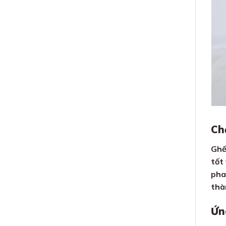
Chấ
Ghế
tốt 
pha
thà
Ứn