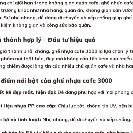
ng chỉ giới hạn trong không gian quán cafe, ghế nhựa caf
 trường khác như nhà hàng, quán ăn, không gian sân vườn, 
h. Sự nhẹ nhàng, dễ dàng di chuyển và xếp chồng giúp ghế
t kiệm không gian và công sức bảo quản.
á thành hợp lý – Đầu tư hiệu quả
 giá thành phải chăng, ghế nhựa cafe 3000 là lựa chọn lý
 phẩm nội thất bền, đẹp mà không cần tốn kém quá nhiều.
ng chiếm được lòng tin của nhiều chủ quán cafe và nhà hà
 điểm nổi bật của ghế nhựa cafe 3000
ết kế đẹp mắt, hiện đại:
Dễ dàng phù hợp với mọi phong cá
t liệu nhựa PP cao cấp:
Chịu lực tốt, chống tia UV, bền bỉ 
n lợi và linh hoạt:
Nhẹ nhàng, dễ di chuyển và xếp chồng.
 cả hợp lý:
Đầu tư hiệu quả cho các quán cafe, nhà hàng, k