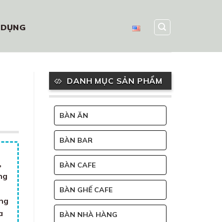
 DỤNG
DANH MỤC SẢN PHẨM
BÀN ĂN
BÀN BAR
n
,
BÀN CAFE
ng
BÀN GHẾ CAFE
ông
a
BÀN NHÀ HÀNG