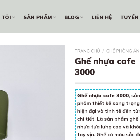
 TÔI
SẢN PHẨM
BLOG
LIÊN HỆ
TUYỂN
TRANG CHỦ
/
GHẾ PHÒNG ĂN
Ghế nhựa cafe
3000
Ghế nhựa cafe 3000
, sả
phẩm thiết kế sang trọng
hiện đại và tinh tế đến từ
chi tiết. Là sản phẩm ghế
nhựa tựa lưng cao và kh
tay vịn. Ghế có màu sắc đ