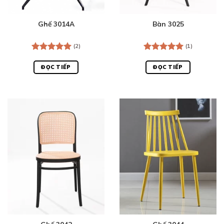
Ghế 3014A
Bàn 3025
(2)
(1)
Được xếp
Được xếp
hạng
5.00
hạng
5.00
ĐỌC TIẾP
ĐỌC TIẾP
5 sao
5 sao