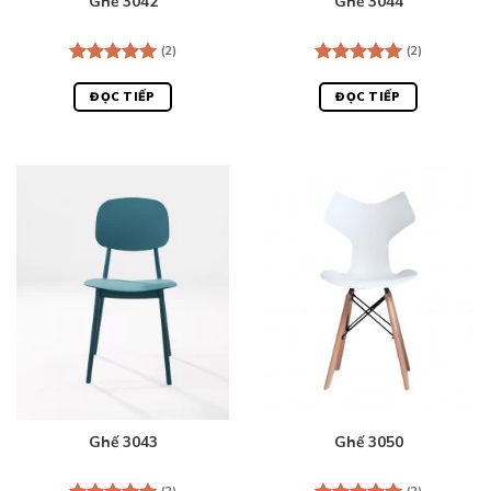
Ghế 3042
Ghế 3044
(2)
(2)
Được xếp
Được xếp
hạng
5.00
hạng
5.00
ĐỌC TIẾP
ĐỌC TIẾP
5 sao
5 sao
Ghế 3043
Ghế 3050
(2)
(2)