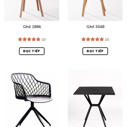
Ghế 1886
Ghế 3048
(2)
(2)
Được xếp
Được xếp
hạng
5.00
hạng
5.00
ĐỌC TIẾP
ĐỌC TIẾP
5 sao
5 sao