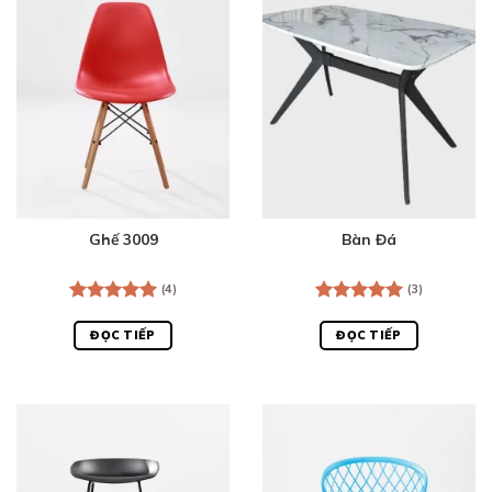
Ghế 3009
Bàn Đá
(4)
(3)
Được xếp
Được xếp
hạng
5.00
hạng
5.00
ĐỌC TIẾP
ĐỌC TIẾP
5 sao
5 sao