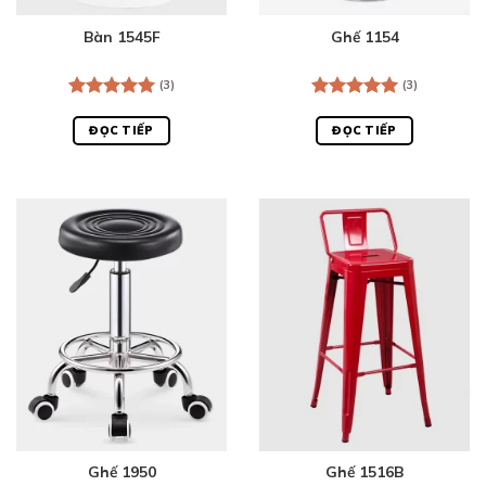
Bàn 1545F
Ghế 1154
(3)
(3)
Được xếp
Được xếp
hạng
5.00
hạng
5.00
ĐỌC TIẾP
ĐỌC TIẾP
5 sao
5 sao
Ghế 1950
Ghế 1516B