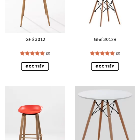
Ghế 3012
Ghế 3012B
(3)
(3)
Được xếp
Được xếp
hạng
5.00
hạng
5.00
ĐỌC TIẾP
ĐỌC TIẾP
5 sao
5 sao