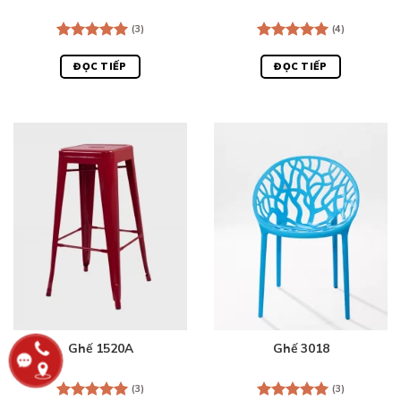
(3)
(4)
Được xếp
Được xếp
hạng
5.00
hạng
5.00
ĐỌC TIẾP
ĐỌC TIẾP
5 sao
5 sao
Ghế 1520A
Ghế 3018
(3)
(3)