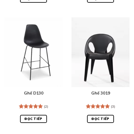
5 sao
5 sao
Ghế D130
Ghế 3019
(2)
(3)
Được xếp
Được xếp
hạng
5.00
hạng
5.00
ĐỌC TIẾP
ĐỌC TIẾP
5 sao
5 sao