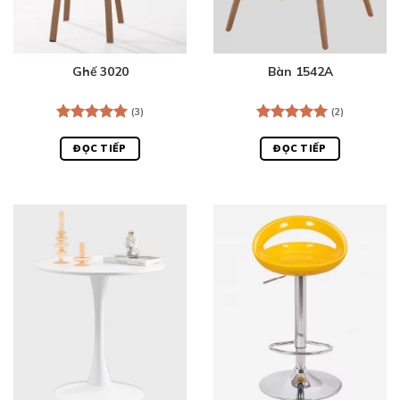
Ghế 3020
Bàn 1542A
(3)
(2)
Được xếp
Được xếp
hạng
5.00
hạng
5.00
ĐỌC TIẾP
ĐỌC TIẾP
5 sao
5 sao