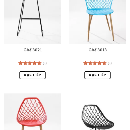
Ghế 3021
Ghế 3013
(3)
(3)
Được xếp
Được xếp
hạng
5.00
hạng
5.00
ĐỌC TIẾP
ĐỌC TIẾP
5 sao
5 sao