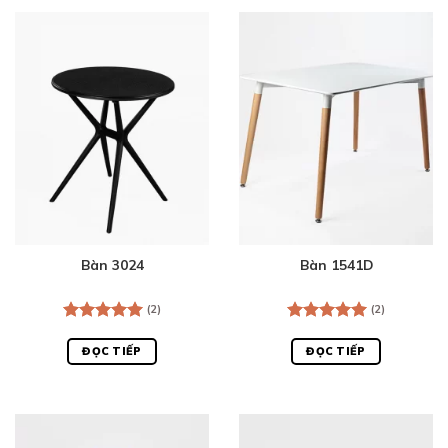
Bàn 3024
Bàn 1541D
(2)
(2)
Được xếp
Được xếp
hạng
5.00
hạng
5.00
ĐỌC TIẾP
ĐỌC TIẾP
5 sao
5 sao